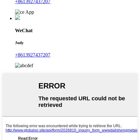
+8613927437207
WeChat
Judy
+8613927437207