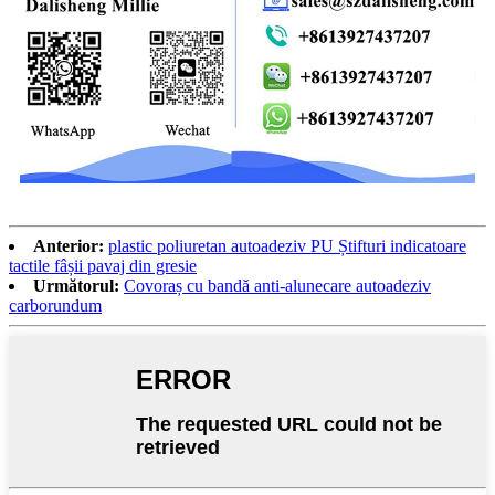
Anterior:
plastic poliuretan autoadeziv PU Știfturi indicatoare
tactile fâșii pavaj din gresie
Următorul:
Covoraș cu bandă anti-alunecare autoadeziv
carborundum